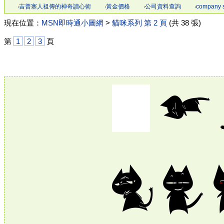
‧
吉普塞人祖傳的神奇讀心術
‧
黃金價格
‧
公司資料查詢
‧
company 
現在位置：
MSN即時通小圖網
>
貓咪系列 第 2 頁
(共 38 張)
第
1
2
3
頁