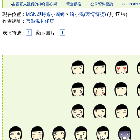
‧
吉普塞人祖傳的神奇讀心術
‧
黃金價格
‧
公司資料查詢
‧
company 
現在位置：
MSN即時通小圖網
>
嘎小滋(表情符號)
(共 47 張)
作者網址：
喜滋滋甘仔店
表情符號：
1
顯示圖片：
1