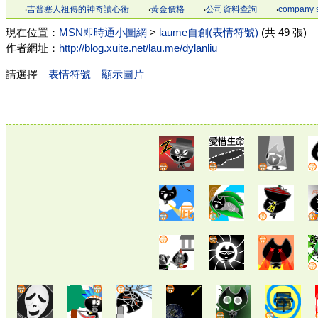
‧
吉普塞人祖傳的神奇讀心術
‧
黃金價格
‧
公司資料查詢
‧
company 
現在位置：
MSN即時通小圖網
>
laume自創(表情符號)
(共 49 張)
作者網址：
http://blog.xuite.net/lau.me/dylanliu
請選擇
表情符號
顯示圖片