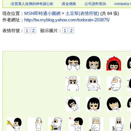
‧
吉普塞人祖傳的神奇讀心術
‧
黃金價格
‧
公司資料查詢
‧
company 
現在位置：
MSN即時通小圖網
>
土豆幫(表情符號)
(共 64 張)
作者網址：
http://tw.myblog.yahoo.com/todorain-203875/
表情符號：
1
2
顯示圖片：
1
2