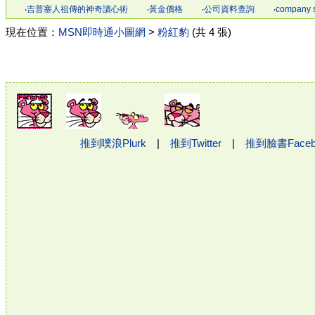
‧
吉普塞人祖傳的神奇讀心術
‧
黃金價格
‧
公司資料查詢
‧
company 
現在位置：
MSN即時通小圖網
>
粉紅豹
(共 4 張)
推到噗浪Plurk
|
推到Twitter
|
推到臉書Face