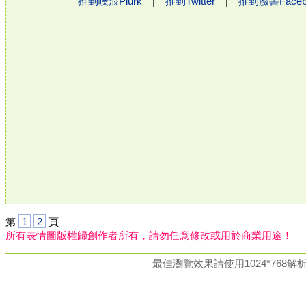
推到噗浪Plurk
|
推到Twitter
|
推到臉書Face
第
1
2
頁
所有表情圖版權歸創作者所有，請勿任意修改或用於商業用途！
最佳瀏覽效果請使用1024*76