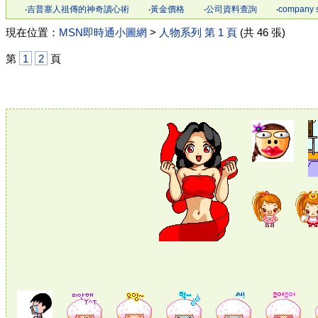
‧
吉普塞人祖傳的神奇讀心術
‧
黃金價格
‧
公司資料查詢
‧
company 
現在位置：
MSN即時通小圖網
>
人物系列 第 1 頁
(共 46 張)
第
1
2
頁