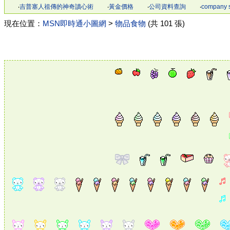
‧
吉普塞人祖傳的神奇讀心術
‧
黃金價格
‧
公司資料查詢
‧
company 
現在位置：
MSN即時通小圖網
>
物品食物
(共 101 張)