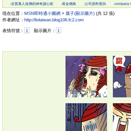
‧
吉普塞人祖傳的神奇讀心術
‧
黃金價格
‧
公司資料查詢
‧
company 
現在位置：
MSN即時通小圖網
>
腐子(顯示圖片)
(共 12 張)
作者網址：
http://liotaiwan.blog106.fc2.com
表情符號：
1
顯示圖片：
1