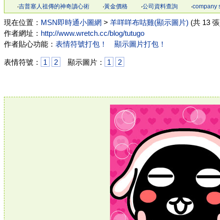
‧
吉普塞人祖傳的神奇讀心術
‧
黃金價格
‧
公司資料查詢
‧
company 
現在位置：
MSN即時通小圖網
>
羊咩咩布咕雞(顯示圖片)
(共 13 張
作者網址：
http://www.wretch.cc/blog/tutugo
作者貼心功能：
表情符號打包！
顯示圖片打包！
表情符號：
1
2
顯示圖片：
1
2