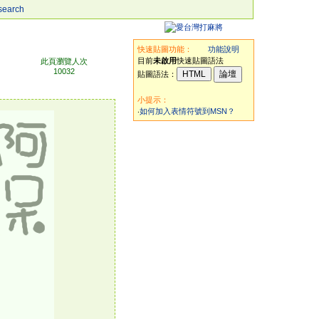
search
快速貼圖功能：
功能說明
目前
未啟用
快速貼圖語法
此頁瀏覽人次
10032
貼圖語法：
小提示：
‧
如何加入表情符號到MSN？