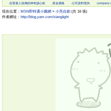
‧
吉普塞人祖傳的神奇讀心術
‧
黃金價格
‧
公司資料查詢
‧
company 
現在位置：
MSN即時通小圖網
>
小亮自創
(共 16 張)
作者網址：
http://blog.yam.com/xianglight