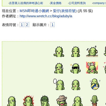
‧
吉普塞人祖傳的神奇讀心術
‧
黃金價格
‧
公司資料查詢
‧
company 
現在位置：
MSN即時通小圖網
>
梨仔(表情符號)
(共 55 張)
作者網址：
http://www.wretch.cc/blog/adubyla
表情符號：
1
2
顯示圖片：
1