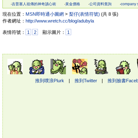
‧
吉普塞人祖傳的神奇讀心術
‧
黃金價格
‧
公司資料查詢
‧
company 
現在位置：
MSN即時通小圖網
>
梨仔(表情符號)
(共 8 張)
作者網址：
http://www.wretch.cc/blog/adubyla
表情符號：
1
2
顯示圖片：
1
推到噗浪Plurk
|
推到Twitter
|
推到臉書Face