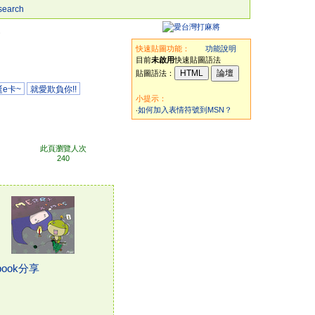
search
)
快速貼圖功能：
功能說明
目前
未啟用
快速貼圖語法
貼圖語法：
e卡~
就愛欺負你!!
小提示：
‧
如何加入表情符號到MSN？
此頁瀏覽人次
240
book分享