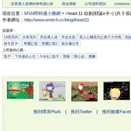
‧
吉普塞人祖傳的神奇讀心術
‧
黃金價格
‧
公司資料查詢
‧
company 
現在位置：
MSN即時通小圖網
> i heart 11 自創(耶誕e卡~) (共 5 張
作者網址：
http://www.wretch.cc/blog/iheart11
請選擇：
18禁系列
水果系列
男友萬人迷
拜金女孩
美人心機系列之瘦子大作戰
耶誕
新年賀卡~
專屬訂製
專屬訂製2
新出爐分享
上班族內心戲：
客戶
下班後的人生
午休&三點半
開會
辦公桌
應酬
推到噗浪Plurk
|
推到Twitter
|
推到臉書Face