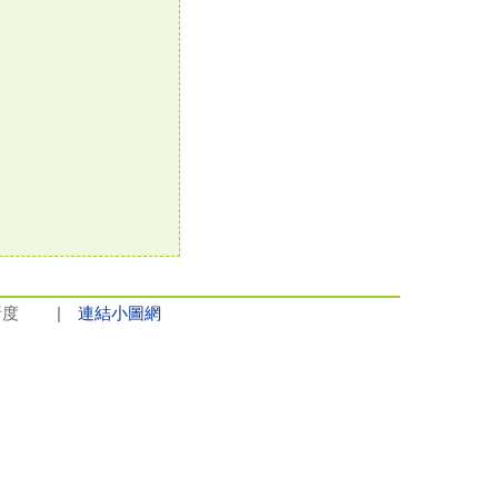
8解析度 |
連結小圖網