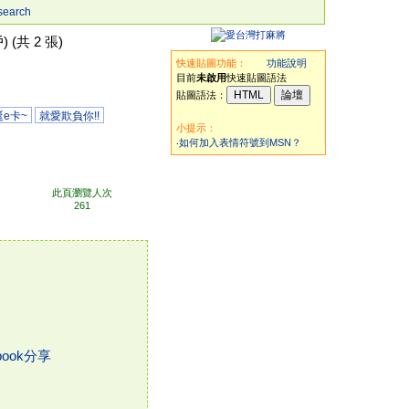
search
 (共 2 張)
快速貼圖功能：
功能說明
目前
未啟用
快速貼圖語法
貼圖語法：
e卡~
就愛欺負你!!
小提示：
‧
如何加入表情符號到MSN？
此頁瀏覽人次
261
book分享