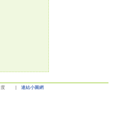
8解析度 |
連結小圖網