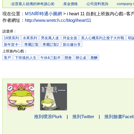
‧
吉普塞人祖傳的神奇讀心術
‧
黃金價格
‧
公司資料查詢
‧
company 
現在位置：
MSN即時通小圖網
> i heart 11 自創(上班族內心戲--客戶)
作者網址：
http://www.wretch.cc/blog/iheart11
請選擇：
18禁系列
水果系列
男友萬人迷
拜金女孩
美人心機系列之瘦子大作戰
耶誕
新年賀卡~
專屬訂製
專屬訂製2
新出爐分享
上班族內心戲：
客戶
下班後的人生
午休&三點半
開會
辦公桌
應酬
推到噗浪Plurk
|
推到Twitter
|
推到臉書Face